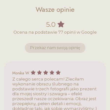
Wasze opinie
Ocena na podstawie 77 opinii w Google
Przekaż nam swoją opinię
Monika W. gave a rating of: 5
Monika W.
Z całego serca polecam! Zleciłam
wykonanie obrazu ślubnego na
podstawie trzech fotografii jako prezent
dla mojej siostry i szwagra – efekt
przeszedł nasze oczekiwania. Obraz jest
przepiękny, pełen detali i emocji,
dokładnie taki, jak sobie wymarzyliśmy :)