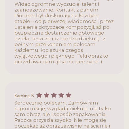
Widać ogromne wyczucie, talent i
zaangażowanie. Kontakt z panem
Piotrem był doskonały na każdym
etapie – od pierwszej wiadomości, przez
ustalenia dotyczące kompozycji, aż po
bezpieczne dostarczenie gotowego
dzieła. Jeszcze raz bardzo dziękuję i z
pełnym przekonaniem polecam
każdemu, kto szuka czegoś
wyjątkowego i pięknego. Taki obraz to
prawdziwa pamiątka na całe życie :)
Karolina B. gave a rating of: 5
Karolina B.
Serdecznie polecam. Zamówiłam
reprodukcję, wygląda pięknie, nie tylko
sam obraz, ale i sposób zapakowania.
Paczka przyszła szybko. Nie mogę się
doczekać aż obraz zawiśnie na ścianie i