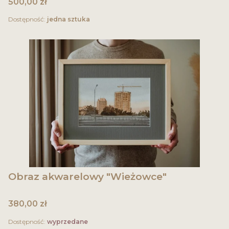
Cena
500,00 zł
Dostępność:
jedna sztuka
Obraz akwarelowy "Wieżowce"
Cena
380,00 zł
Dostępność:
wyprzedane