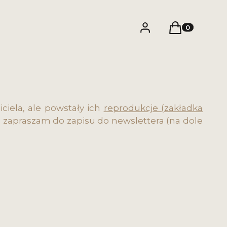
Zaloguj się
Produkty w k
Koszyk
ciela, ale powstały ich
reprodukcje (zakładka
h, zapraszam do zapisu do newslettera (na dole