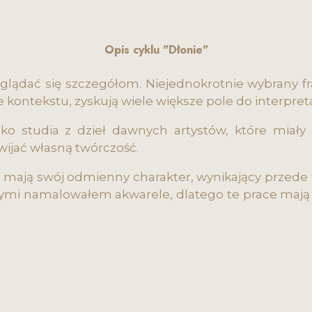
Opis cyklu "Dłonie"
yglądać się szczegółom. Niejednokrotnie wybrany f
 kontekstu, zyskują wiele większe pole do interpreta
ako studia z dzieł dawnych artystów, które miał
ijać własną twórczość.
, mają swój odmienny charakter, wynikający przede 
ymi namalowałem akwarele, dlatego te prace mają w