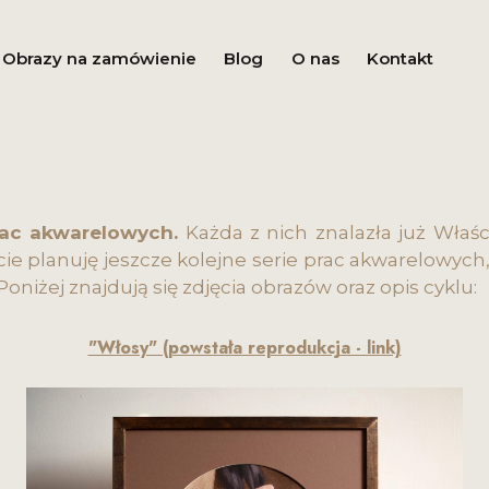
Obrazy na zamówienie
Blog
O nas
Kontakt
rac akwarelowych.
Każda z nich znalazła już Właści
cie planuję jeszcze kolejne serie prac akwarelowyc
Poniżej znajdują się zdjęcia obrazów oraz opis cyklu:
"Włosy" (powstała reprodukcja - link)