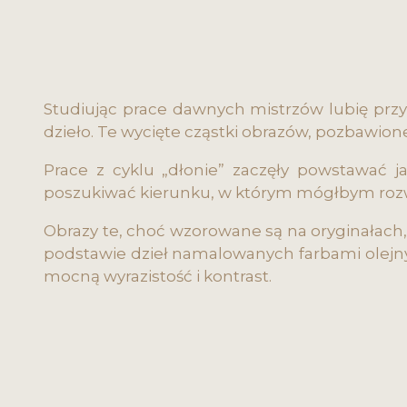
Studiując prace dawnych mistrzów lubię prz
dzieło. Te wycięte cząstki obrazów, pozbawione
Prace z cyklu „dłonie” zaczęły powstawać j
poszukiwać kierunku, w którym mógłbym rozw
Obrazy te, choć wzorowane są na oryginałach
podstawie dzieł namalowanych farbami olejn
mocną wyrazistość i kontrast.