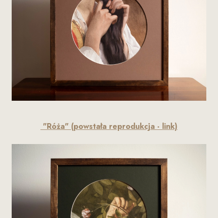
"Róża" (powstała reprodukcja - link)