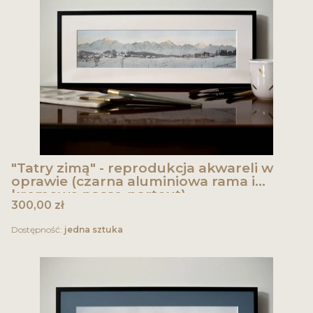
"Tatry zimą" - reprodukcja akwareli w
oprawie (czarna aluminiowa rama i
kremowe passe-partout)
Cena
300,00 zł
Dostępność:
jedna sztuka