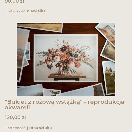
Cena
90,00 zł
Dostępność:
niewielka
"Bukiet z różową wstążką" - reprodukcja
akwareli
Cena
120,00 zł
Dostępność:
jedna sztuka